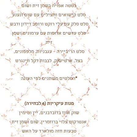
בטטה אפויה בשמן זית ושום
סלט קישואים וחצילים עם שום ונענע
סלט סלק עם עלי רוקט ורוטב דיז'ון ודבש
סלט עדשים אדומות עם ערמונים ושמן
זית
סלט הריביירה – עגבניות, מלפפונים,
בצל, ארטישוק, לבבות דקל ווינגרט
*
הסלטים משתנים לפי העונה
מנות עיקריות (6 לבחירה)
שוק אווז בדובדבנים, יין וטימין
אנטרקוט צלוי ברוזמרין, שום ושמן זית
טבעות חזה מולארד על האש