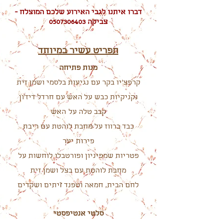
דברו איתנו לגבי האירוע שלכם המוצלח -
צביקה
0507306403
תפריט עשיר במיוחד
מנות פתיחה
קרפצ'יו בקר עם נגיעות בלסמי ושמן זית
נקניקיות כבש על האש עם חרדל דיז'ון
קבב טלה על
האש
כבד ברווז על מחבת לוהטת עם ריבת
פירות יער
פטריות שמפיניון ופורטבלו לוחשות על
מחבת לוהטת עם בצל ושמן זית
ז
לחם הבית, חמאה וטפנד
יתים ושקדים
סלטי אנטיפסטי