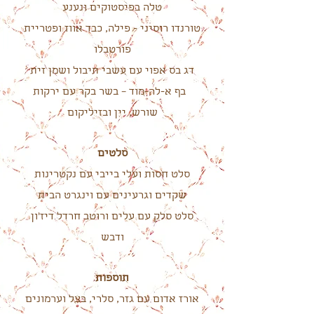
טלה בפיסטוקים ונענע
טורנדו רוסיני - פילה, כבד אווז ופטריית
פורטבלו
דג בס אפוי עם עשבי תיבול ושמן זית
בף א-לה-מוד – בשר בקר עם ירקות
שורש, יין ובזיליקום
סלטים
סלט חסות ועלי בייבי עם נקטרינות
שקדים וגרעינים עם וינגרט הבית
סלט סלק עם עלים ורוטב חרדל דיז'ון
ודבש
תוספות
אורז אדום עם גזר, סלרי, בצל וערמונים