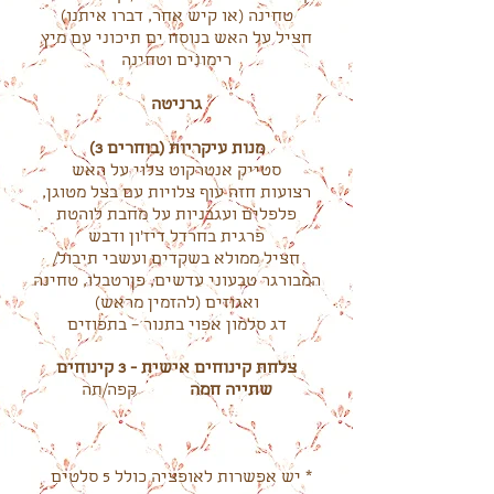
טחינה (או קיש אחר, דברו איתנו)
חציל על האש בנוסח ים תיכוני עם מיץ
רימונים וטחינה
גרניטה
מנות עיקריות (בוחרים 3)
סטייק אנטרקוט צלוי על האש
רצועות חזה עוף צלויות עם בצל מטוגן,
פלפלים ועגבניות על מחבת לוהטת
פרגית בחרדל דיז'ון ודבש
חציל ממולא בשקדים ועשבי תיבול/
המבורגר טבעוני עדשים, פןרטבלו, טחינה
ואגוזים (להזמין מראש)
דג סלמון אפוי בתנור – בתפוזים
צלחת קינוחים אישית - 3 קינוחים
שתייה חמה
קפה/תה
* יש אפשרות לאופציה כולל 5 סלטים